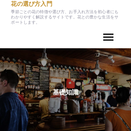
花の選び方入門
Skip
to
季節ごとの花の特徴や選び方、お手入れ方法を初心者にも
わかりやすく解説するサイトです。花との豊かな生活をサ
content
ポートします。
基礎知識